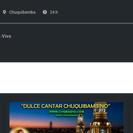
Chuquibamba
24 h
 Vivo